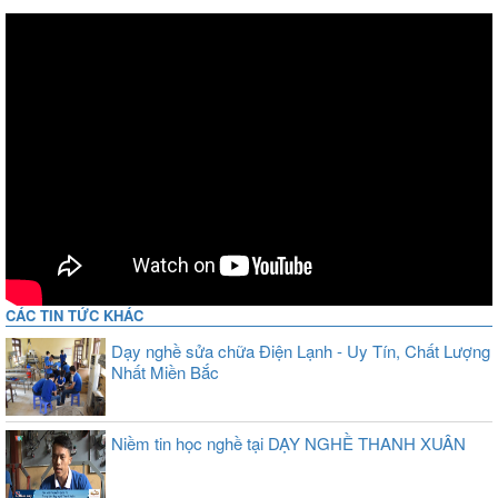
CÁC TIN TỨC KHÁC
Dạy nghề sửa chữa Điện Lạnh - Uy Tín, Chất Lượng
Nhất Miền Bắc
Niềm tin học nghề tại DẠY NGHỀ THANH XUÂN