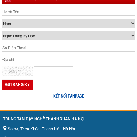
KẾT NỐI FANPAGE
TRUNG TÂM DẠY NGHỀ THANH XUÂN HÀ NỘI
Số 83, Triều Khúc, Thanh Liệt, Hà Nội