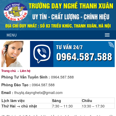
MENU
Trang chủ
»
Liên hệ
Phòng Tư Vấn Tuyển Sinh :
0964.587.588
Phòng Đào Tạo :
0964.587.588
Email :
thuylq.daynghetx@gmail.com
Lịch làm việc
Sáng
Chiều
Thứ Hai → chủ nhật
7:30 – 11:30
13:30 – 17:30