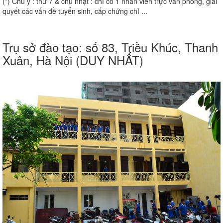
(*) Chú ý : thứ 7 & chủ nhật : chỉ có 1 nhân viên trực văn phòng, giải
quyết các vấn đề tuyển sinh, cấp chứng chỉ ...
Trụ sở đào tạo: số 83, Triều Khúc, Thanh
Xuân, Hà Nội (DUY NHẤT)