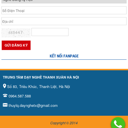
KẾT NỐI FANPAGE
TRUNG TÂM DẠY NGHỀ THANH XUÂN HÀ NỘI
Số 83, Triều Khúc, Thanh Liệt, Hà Nội
0964.587.588
thuylq.daynghetx@gmail.com
Copyright © 2014