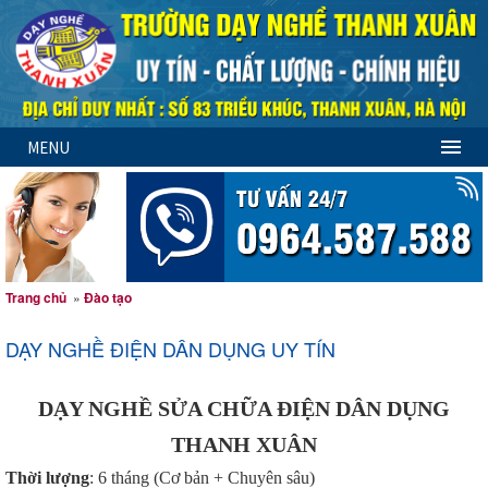
MENU
Trang chủ
»
Đào tạo
DẠY NGHỀ ĐIỆN DÂN DỤNG UY TÍN
DẠY NGHỀ SỬA CHỮA ĐIỆN DÂN DỤNG
THANH XUÂN
Thời lượng
: 6 tháng (Cơ bản + Chuyên sâu)