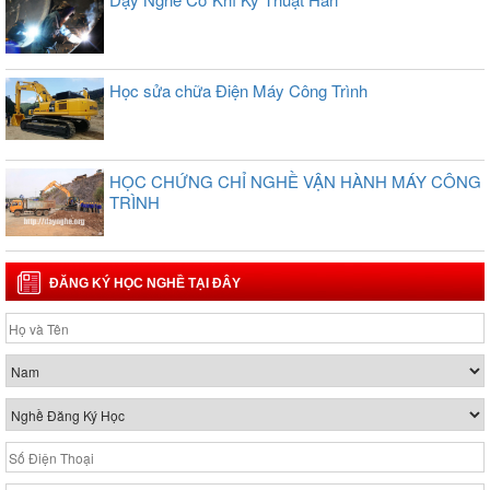
Học sửa chữa Điện Máy Công Trình
HỌC CHỨNG CHỈ NGHỀ VẬN HÀNH MÁY CÔNG
TRÌNH
ĐĂNG KÝ HỌC NGHỀ TẠI ĐÂY