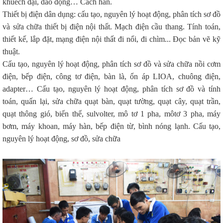
khuếch đại, dao động… Cách hàn.
Thiết bị điện dân dụng: cấu tạo, nguyên lý hoạt động, phân tích sơ đồ
và sửa chữa thiết bị điện nội thất. Mạch điện cầu thang. Tính toán,
thiết kế, lắp đặt, mạng điện nội thất đi nổi, đi chìm... Đọc bản vẽ kỹ
thuật.
Cấu tạo, nguyên lý hoạt động, phân tích sơ đồ và sửa chữa nồi cơm
điện, bếp điện, công tơ điện, bàn là, ổn áp LIOA, chuông điện,
adapter… Cấu tạo, nguyên lý hoạt động, phân tích sơ đồ và tính
toán, quấn lại, sửa chữa quạt bàn, quạt tường, quạt cây, quạt trần,
quạt thông gió, biến thế, sulvolter, mô tơ 1 pha, môtơ 3 pha, máy
bơm, máy khoan, máy hàn, bếp điện từ, bình nóng lạnh. Cấu tạo,
nguyên lý hoạt động, sơ đồ, sửa chữa